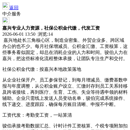
返回
中介服务
嘉兴专业人力资源，社保公积金代缴，代发工资
2026-06-01 13:50 浏览:
14
嘉兴地处长三角核心区，制造业密集、外贸企业多、跨区域
办公的也不少。每月社保增减员、公积金汇缴、工资核算，这
些事务看似固定，却总在消耗企业的人力和时间。骏伯人力在
嘉兴，把这些标准化流程整体承接，让团队专注生产和交付。
社保公积金代缴：按嘉兴本地政策落地
从企业社保开户、员工参保登记，到每月增减员、缴费基数申
报与年度调整，从公积金账户设立、汇缴封存到员工关系转移
及跨省接续，再到医疗、生育、工伤、失业等待遇申领的材料
辅助。企业只需线上发送人员变动名单，骏伯完成系统操作、
线下递交、进度跟踪，确保每月账目清晰、申报不中断。
工资代发：考勤变工资，一站算清
骏伯承接考勤数据汇总、计时计件工资核算、个税专项附加扣