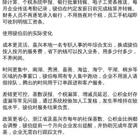
除计算、个税系统申报、银行批量转账、电子工资条推送。每
月企业传送考勤记录，骏伯在约定发薪日前完成核算并转账。
财务人员不再逐笔录入银行，不用熬夜对个税，员工手机端即
可收到明细工资条。
使用骏伯后的实际变化
成本更灵活。嘉兴本地一名专职人事的年综合支出，换成骏伯
按人按月的服务费，省下的钱可以投入业务。用多少付多少，
不养闲岗。
时间更集中。南湖、秀洲、嘉善、海盐、海宁、平湖、桐乡等
区域的办事窗口，骏伯每周有专人集中跑动，企业不用派人请
假排队，腾出的时间用于订单跟进和客户服务。
差错更可控。基数误报、个税漏算、增减员延迟、公积金封存
遗漏等常见问题，通过系统校验加人工复核，发生率维持在较
低水平。骏伯对服务结果负责。
政策更省心。浙江省及嘉兴市每年的社保基数、公积金比例都
会调整，骏伯提前一个月向企业发出提醒，并协助完成年度调
基，企业无需自行跟踪文件。