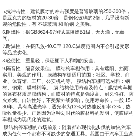
5.
抗冲击性：建筑膜才的冲击强度是普通玻璃的
250-300
倍，
是亚克力的板材的
20-30
倍，是钢化玻璃的
2
倍，几乎没有断
裂的危险性，有 不破玻璃 和 响钢 之美称。
6.
阻燃性：据
GB8624-97
测试属阻燃
B1
级，无火滴，无毒
气。
7.
耐温性：在摄氏族
-40.C
至
120.C
温度范围内不会引起变形
等品质劣化。
8.
轻便性：重量轻，保证棚下人和物的安全。
9.
隔音性：隔音效果佳。 膜结构车棚作用：具有遮阳、挡雨、
实用、美观的作用。 膜结构车棚适用范围：社区、学校、商
业、体育馆、工厂、
公安
机构等。
膜结构车棚可选材料：钢
材、钢索、膜材料等。
膜 结构使用寿命及特点：膜结构车棚
的篷布材质是膜结构，而膜材的特点是强度高、耐久性好、防
火难燃、自洁性好，不受紫外线影响，使用寿命长，一般
15-
30
年。具有高透光率，透光率为
13%,
对热能反射率
73%
，热
吸收量很少。正是因为这种划时代的膜材料的发明，使膜结构
车棚成为现代化的建筑。
膜结构停车棚的市场前景：随着都市现代化步伐的加快,汽车
成为任何一个都市不可缺少的交通工具。我国由于汽车工业高