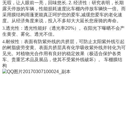
无瑕，让人眼前一亮，回味悠长
. 2.
经济性：研究表明，长期
露天停放的车辆，性能损耗速度比车棚内停放车辆快一倍。而
采用膜结构雨蓬更能真正呵护您的爱车
,
减缓您爱车的老化速
度。从经济角度来说，投入不多却大大延长您座骑的寿命。
3.
透光性：透光性能好（透光率
20%
）。在阳光下曝晒不会产
生黄变、雾化、透光不佳。
4.
耐候性：表面有防紫外线的共挤层，可防止太阳紫外线引起
的树脂疲劳变黄。表面共挤层具有化学吸收紫外线并转化为可
见光。对植物光合作用有良好的稳定效果（极适合保护各类
车、贵重艺术品及展品，使其不受紫外线破坏）。 车棚膜结
构