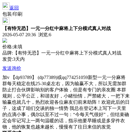
返回
包装/印刷
【有恃无恐】一元一分红中麻将上下分模式真人对战
2026-05-07 20:36 浏览:
6
价格:未填
品牌:【有恃无恐】一元一分红中麻将上下分模式真人对战
发货:3天内
发送询价
加v 【dp93789】 (dp77389)或qq774251059新型一元一分麻将
群每天稳定在线25-30桌左右，因为输赢不大，所以无需加群
防止打合伙牌影响别的客户体验，但是有专门的亲友圈 本群
规则，公平公正，和谐友好，小睹怡情，严禁睹大，一把下来
输赢也就几十，热烈欢迎各位麻友们前来助阵！欢迎此后的日
子，这成了咱们交谈的独一情势 我总在登记本上写下一天里
的点滴小事，偶尔以至不过一句：“今每天气很好”，但结束确
定会牢记写上一两句温暖的话，指示他要早睡或是多穿件衣
物，他的恢复也越来越长，慢慢有了往日来信的发觉