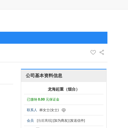
公司基本资料信息
龙海起重（烟台）
已缴纳
0.00
元保证金
联系人
林女士(女士)
会员
[
当前离线
]
[加为商友]
[发送信件]