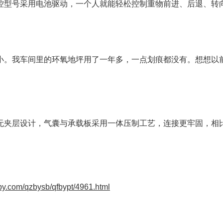
控型号采用电池驱动，一个人就能轻松控制重物前进、后退、转向
小。我车间里的环氧地坪用了一年多，一点划痕都没有。想想以
无夹层设计，气囊与承载板采用一体压制工艺，连接更牢固，相比
by.com/qzbysb/qfbypt/4961.html