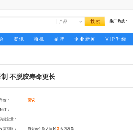
推广
热搜：
会
资讯
商机
品牌
企业新闻
VIP升级
制 不脱胶寿命更长
单价：
面议
起订：
供货总量：
发货期限：
自买家付款之日起
3
天内发货