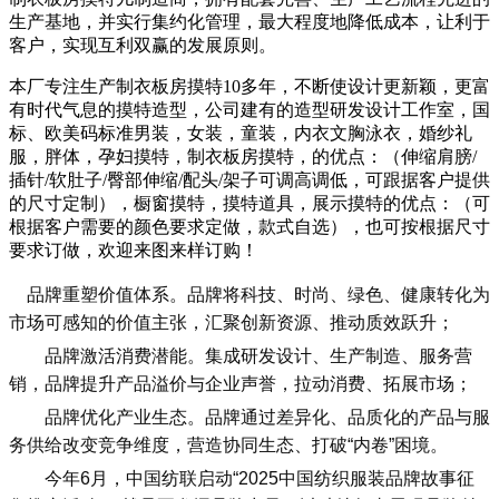
生产基地，并实行集约化管理，最大程度地降低成本，让利于
客户，实现互利双赢的发展原则。
本厂专注生产制衣板房摸特10多年，不断使设计更新颖，更富
有时代气息的摸特造型，公司建有的造型研发设计工作室，国
标、欧美码标准男装，女装，童装，内衣文胸泳衣，婚纱礼
服，胖体，孕妇摸特，制衣板房摸特，的优点：（伸缩肩膀/
插针/软肚子/臀部伸缩/配头/架子可调高调低，可跟据客户提供
的尺寸定制），橱窗摸特，摸特道具，展示摸特的优点：（可
根据客户需要的颜色要求定做，款式自选），也可按根据尺寸
要求订做，欢迎来图来样订购！
品牌重塑价值体系。品牌将科技、时尚、绿色、健康转化为
市场可感知的价值主张，汇聚创新资源、推动质效跃升；
品牌激活消费潜能。集成研发设计、生产制造、服务营
销，品牌提升产品溢价与企业声誉，拉动消费、拓展市场；
品牌优化产业生态。品牌通过差异化、品质化的产品与服
务供给改变竞争维度，营造协同生态、打破“内卷”困境。
今年6月，中国纺联启动“2025中国纺织服装品牌故事征