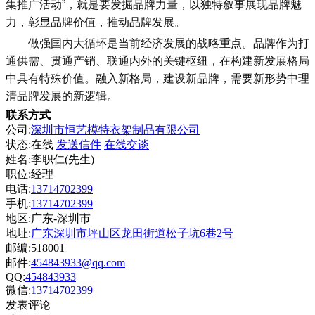
集推广活动”，就是要发掘品牌力量，以独特叙事展现品牌魅
力，彰显品牌价值，推动品牌发展。
做强国内大循环是当前经济发展的战略重点。品牌作为打
通供需、贯通产销、联通内外的关键枢纽，在构建新发展格局
中具有特殊价值。融入新格局，建设新品牌，需要新形势中理
清品牌发展的新逻辑。
联系方式
公司:
深圳市恒艺模特衣架制品有限公司
状态:
在线
发送信件
在线交谈
姓名:李职仁(先生)
职位:经理
电话:
13714702399
手机:
13714702399
地区:广东-深圳市
地址:
广东深圳市坪山区龙田街道松子坑6巷2号
邮编:518001
邮件:
454843933@qq.com
QQ:
454843933
微信:
13714702399
发表评论