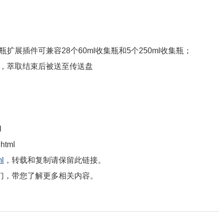
收集瓶扩展插件可兼容28个60ml收集瓶和5个250ml收集瓶；
腔，萃取结束后被送至传送盘
ml
.html
ml
，转载和复制请保留此链接。
们，带您了解更多相关内容。