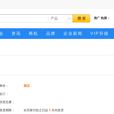
推广
热搜：
会
资讯
商机
品牌
企业新闻
VIP升级
单价：
面议
起订：
供货总量：
发货期限：
自买家付款之日起
3
天内发货