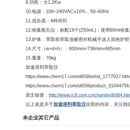
9.功耗：大1.2Kw
10.电源：100–240VAC±10%，50–60Hz
11.混合器：4种溶剂
12.收集瓶孔位：标配19个(250mL)；使用60ml
13.炉体：萃取前萃取池被密封机械手送入加热炉
14.尺寸（w×d×h）：800mm×738mm×685mm
15.重量：70kg
加速溶剂萃取仪
https://www.chem17.com/st658/erlist_1777027.ht
https://www.chem17.com/st658/product_31044756
原文链接：
http://www.jc8.com.cn/chanpin/6084.ht
以上就是关于
加速溶剂萃取仪
全部的内容，关注我
本企业其它产品