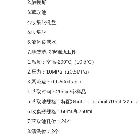
2.触摸屏
3.萃取池
4.收集瓶托盘
5.收集瓶
6.液体传感器
7.填装萃取池辅助工具
1.温度：室温-200°C（±0.5°C）
2.压力：10MPa（±0.5MPa）
3.泵流速：0.1-50mL/min
4.萃取时间：20min/个样品
5.萃取池规格：标配34mL（1mL/5mL/10mL/22mL
6.收集瓶规格：60mL和250mL
7.萃取池孔位：24个
8.清洗位：2个