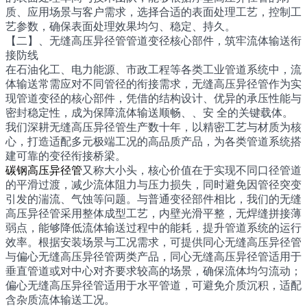
质、应用场景与客户需求，选择合适的表面处理工艺，控制工
艺参数，确保表面处理效果均匀、稳定、持久。
【二】、无缝高压异径管管道变径核心部件，筑牢流体输送衔
接防线
在石油化工、电力能源、市政工程等各类工业管道系统中，流
体输送常需应对不同管径的衔接需求，无缝高压异径管作为实
现管道变径的核心部件，凭借的结构设计、优异的承压性能与
密封稳定性，成为保障流体输送顺畅、、安 全的关键载体。
我们深耕无缝高压异径管生产数十年，以精密工艺与材质为核
心，打造适配多元极端工况的高品质产品，为各类管道系统搭
建可靠的变径衔接桥梁。
碳钢高压异径管
又称大小头，核心价值在于实现不同口径管道
的平滑过渡，减少流体阻力与压力损失，同时避免因管径突变
引发的湍流、气蚀等问题。与普通变径部件相比，我们的无缝
高压异径管采用整体成型工艺，内壁光滑平整，无焊缝拼接薄
弱点，能够降低流体输送过程中的能耗，提升管道系统的运行
效率。根据安装场景与工况需求，可提供同心无缝高压异径管
与偏心无缝高压异径管两类产品，同心无缝高压异径管适用于
垂直管道或对中心对齐要求较高的场景，确保流体均匀流动；
偏心无缝高压异径管适用于水平管道，可避免介质沉积，适配
含杂质流体输送工况。