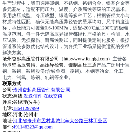
生产过程中，我们选用碳钢、不锈钢、铬钼合金、镍基合金等
多元基材，适配不同压力、温度、介质腐蚀等级的工况需求。
采用热压成型、冷压成型、锻造等多种工艺，根据管径大小与
材质特性匹配，确保无缝高压异径管的壁厚均匀、尺寸精度达
标，承压能力可覆盖0.6-100MPa，适配-200℃至1200℃的极端
温度范围。每一件无缝高压异径管都经过严格的尺寸检测、水
压试验、无损探伤、耐腐蚀测试，同时提供定制化服务，根据
管道系统参数优化结构设计，为各类工业场景提供适配的变径
解决方案。
沧州奋起高压管件有限公司
（
http://www.fenqigj.com
）主营各
种
厚壁高压管帽
、
高压异径管
、
锻制高压三通
产品广泛用于宝
钢、鞍钢、鞍钢股份(含鲅鱼圈、凌钢)、本钢等冶金、化工、
电力、制氧、炼钢、轧钢等企业。
联系方式
公司:
沧州奋起高压管件有限公 司
状态:
离线
发送信件
在线交谈
姓名:谷经理(先生)
电话:
18641297999
地区:河北-沧州市
地址:
河北省沧州市孟村县城北辛大公路王林工业区
邮件:
491146323@qq.com