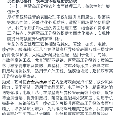
变径核心部件，筑牢流体输送衔接防线
【一】、厚壁高压异径管的表面处理工艺，兼顾性能与颜
值升级
厚壁高压异径管的表面处理不仅能提升其耐腐蚀、耐磨损
等核心性能，还能优化外观质感，适配不同场景的使用需
求。我们采用多种先进的表面处理工艺，结合客户需求与
工况特点，为厚壁高压异径管提供表面优化服务，实现性
能提升与颜值升级的双重目标。
常见的表面处理工艺包括酸洗钝化、喷涂、抛光、电镀、
喷砂等。酸洗钝化工艺可在厚壁高压异径管表面形成一层致密
的氧 化保护膜，大幅提升耐腐蚀性能，适用于化工、海洋、
市政等腐蚀工况，尤其适配不锈钢、厚壁高压异径管；喷涂工
艺可根据需求喷涂聚脲、氟塑料、防腐漆等涂层，兼具防腐、
耐磨与装饰效果，适用于户外工程、强腐蚀场景，延长厚壁高
压异径管使用寿命。
抛光工艺可使
合金高压异径管
内壁与表面光滑平整，减少流体
阻力，便于清洁，适用于食品医药、电子半导体、精密流体输
送等领域；电镀工艺可在厚壁高压异径管表面镀上镀铬、镀锌
等金属镀层，提升耐磨损、耐腐蚀性能与外观亮度，适用于机
械装备、装饰等场景；喷砂工艺可提升厚壁高压异径管表面粗
糙度，增强涂层附着力，为后续防腐处理奠定基础。我们拥有
的表面处理车间与技术团队，能够根据厚壁高压异径管的材