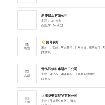
新盛线上有限公司
主营：rsdrhwth
(制造商) [未核实]
侯哥侯哥
主营：工艺品，珠宝首饰，日用百货，服装服饰，
[未核实]
青岛和信科华进出口公司
主营：硼钙石、钠硼解石、土耳其五水硼砂
[未核实]
上海华美高展览有限公司
主营：展会展位租赁 、招商