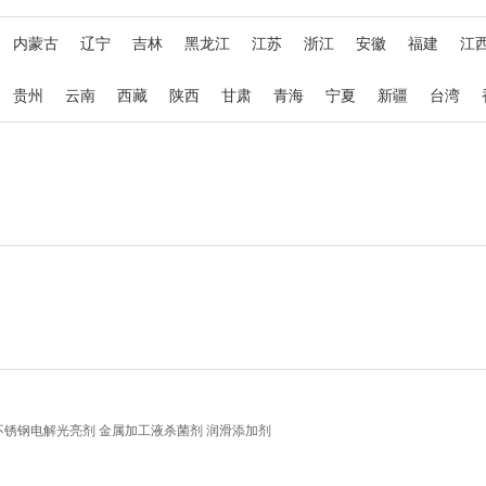
内蒙古
辽宁
吉林
黑龙江
江苏
浙江
安徽
福建
江
贵州
云南
西藏
陕西
甘肃
青海
宁夏
新疆
台湾
不锈钢电解光亮剂 金属加工液杀菌剂 润滑添加剂