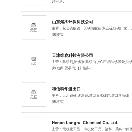
[未核实]
山东聚杰环保科技公司
主营：聚合硫酸铁，无铁硫酸铝,聚合硫酸铁厂家，
[未核实]
天津维赛科技有限公司
主营：防锈剂,除锈剂,防锈油 ,VCI气相防锈膜袋,防
(制造商,贸易商) [未核实]
和信科华进出口
主营：五水硼砂,速溶硼,进口五水硼砂,进口速溶硼
[未核实]
Henan Langrui Chemical Co.,Ltd.
主营：无机化工品、有机化工品、染料、染料中间