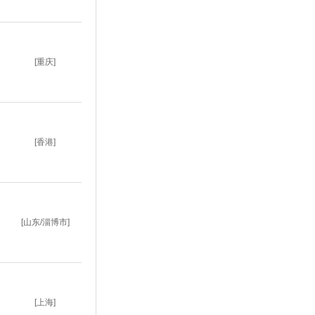
[重庆]
[香港]
[山东/淄博市]
[上海]