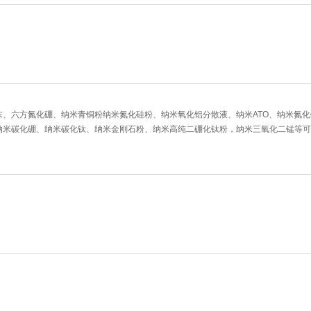
、六方氮化硼、纳米青铜粉纳米氮化硅粉、纳米氧化铝分散液、纳米ATO、纳米氮化
纳米碳化硼、纳米碳化钛、纳米金刚石粉、纳米高纯二硼化钛粉，纳米三氧化二锰等可