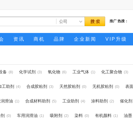
推广
热搜：
会
资讯
商机
品牌
企业新闻
VIP升级
设备
化学试剂
氧化物
工业气体
化工聚合物
(8)
(3)
(6)
(1)
(3)
加工助剂
合成胶粘剂
天然胶粘剂
无机胶粘剂
表
(4)
(3)
(0)
(0)
业润滑油
合成材料助剂
工业助剂
涂料助剂
催化剂
(1)
(5)
(4)
(2)
加剂
车用润滑油
吸附剂
染料
有机颜料
油墨
(0)
(1)
(2)
(0)
(1)