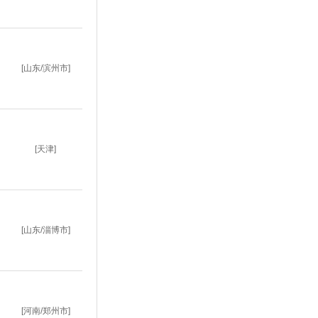
[山东/滨州市]
[天津]
[山东/淄博市]
[河南/郑州市]