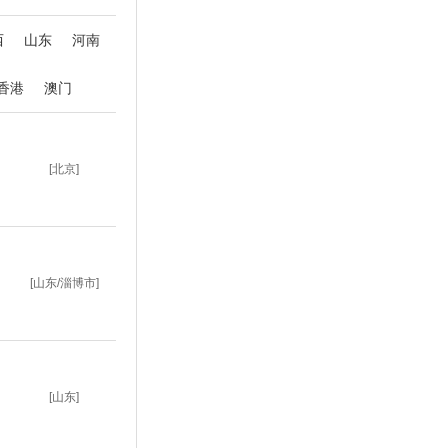
西
山东
河南
香港
澳门
[北京]
[山东/淄博市]
[山东]