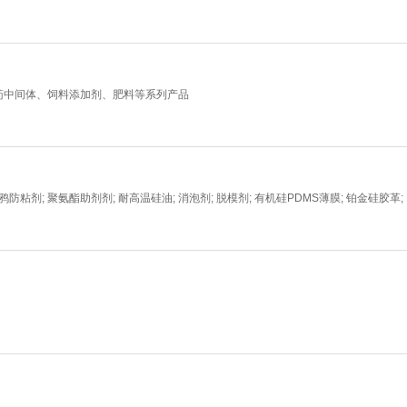
药中间体、饲料添加剂、肥料等系列产品
防粘剂; 聚氨酯助剂剂; 耐高温硅油; 消泡剂; 脱模剂; 有机硅PDMS薄膜; 铂金硅胶革;