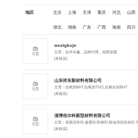
地区
北京
上海
天津
重庆
河北
山西
湖北
湖南
广东
广西
海南
四川
wsxtgbujn
主营：合作共赢，品牌代理，招商加盟
[未核实]
山东祥东新材料有限公司
主营：抗氧剂BHT,抗氧剂T501,抗氧化剂BHT
[未核实]
淄博倍尔科新型材料有限公司
主营：表面活性剂 渗透剂 防锈剂 除油清洗添加剂 
[未核实]