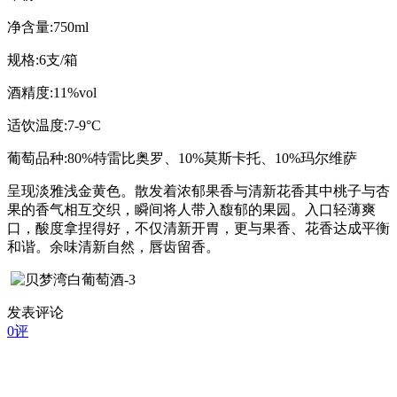
净含量:750ml
规格:6支/箱
酒精度:11%vol
适饮温度:7-9°C
葡萄品种:80%特雷比奥罗、10%莫斯卡托、10%玛尔维萨
呈现淡雅浅金黄色。散发着浓郁果香与清新花香其中桃子与杏
果的香气相互交织，瞬间将人带入馥郁的果园。入口轻薄爽
口，酸度拿捏得好，不仅清新开胃，更与果香、花香达成平衡
和谐。余味清新自然，唇齿留香。
发表评论
0评