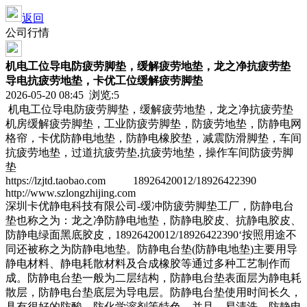
返回
公司行情
机电工位导电防疲劳脚垫，缓解疲劳地垫，龙之净抗疲劳垫
导电抗疲劳地垫，卡优工位缓解疲劳脚垫
2026-05-20 08:45 浏览:
5
机电工位导电防疲劳脚垫，缓解疲劳地垫，龙之净抗疲劳垫
机房缓解疲劳脚垫，工业防疲劳脚垫，防疲劳地垫，防静电网
格帘，卡优防静电地垫，防静电橡胶垫，减震防滑脚垫，车间
抗疲劳地垫，过道抗疲劳垫,抗疲劳地垫，操作车间防疲劳脚
垫
https://lzjtd.taobao.com 18926420012/18926422390
http://www.szlongzhijing.com
深圳卡优静电科技有限公司-缓冲防疲劳脚垫工厂，防静电台
垫也称之为：龙之净防静电地垫，防静电胶皮、抗静电胶皮、
防静电绿面黑底胶皮，18926420012/18926422390‘按照用途不
同还被称之为防静电地垫。防静电台垫(防静电地垫)主要用导
静电材料、静电耗散材料及合成橡胶等通过多种工艺制作而
成。防静电台垫一般为二层结构，防静电台垫表面层为静电耗
散层，防静电台垫底层为导电层。防静电台垫使用时间长久，
具有很好的防酸、防化学溶剂等特色，并且，易清洗。防静电