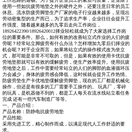
工作思路的通畅。为了提升企业员工的素质与质量，企业除了
使用一些如抗疲劳地垫之外的硬件之外，还要注意日常的员工
休息。流水防疲劳脚垫生产厂家的电子行业越来越多，呈现出
劳动密集型的生产而已，为了追求生产率，企业往往会提升工
作强度。随着越来越多的九零后走向工作岗位，
18926422390/18926420012择业轻松就成为了大家选择工作岗
位的重要条件。那么，如何有效的改善站立式作业的人们的疲
劳呢？经常站立脚疲劳有什么办法？怎样增加九零后们择业的
机会呢？对于企业而言，如果将站立式的操作模式改为坐立
式，那可能是非常不可取的，但是，如果有效的使用卡优抗疲
劳地垫那就可以有效的缓解疲劳，使生产效率提升。使用抗疲
劳地垫之后，工作中需要经常站立的人们的脚部的血液循环压
力会减少，身体的疲劳感会降低，这时候就会提升工作热情。
防疲劳垫生产卡优地垫缓解疲劳脚垫，现在的工厂都是机械化
操作，但还是有很多的工厂需要手工操作的。 玩具厂，零碎
的玩具，是机器做不到的，都是工人每天在流水线站立着任务
完成 还有一些汽车制造厂等等。
一、产品介绍：
产品名称：防静电抗疲劳地垫
产品性能:
采用先进工艺，精心制作而成，以满足现代人工作舒适的要
求。