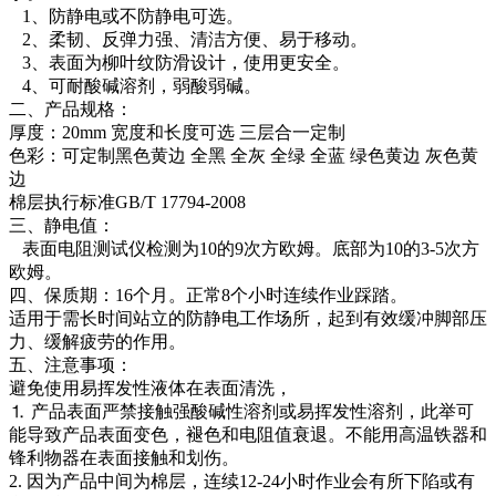
1、防静电或不防静电可选。
2、柔韧、反弹力强、清洁方便、易于移动。
3、表面为柳叶纹防滑设计，使用更安全。
4、可耐酸碱溶剂，弱酸弱碱。
二、产品规格：
厚度：20mm 宽度和长度可选 三层合一定制
色彩：可定制黑色黄边 全黑 全灰 全绿 全蓝 绿色黄边 灰色黄
边
棉层执行标准GB/T 17794-2008
三、静电值：
表面电阻测试仪检测为10的9次方欧姆。底部为10的3-5次方
欧姆。
四、保质期：16个月。正常8个小时连续作业踩踏。
适用于需长时间站立的防静电工作场所，起到有效缓冲脚部压
力、缓解疲劳的作用。
五、注意事项：
避免使用易挥发性液体在表面清洗，
⒈ 产品表面严禁接触强酸碱性溶剂或易挥发性溶剂，此举可
能导致产品表面变色，褪色和电阻值衰退。不能用高温铁器和
锋利物器在表面接触和划伤。
2. 因为产品中间为棉层，连续12-24小时作业会有所下陷或有