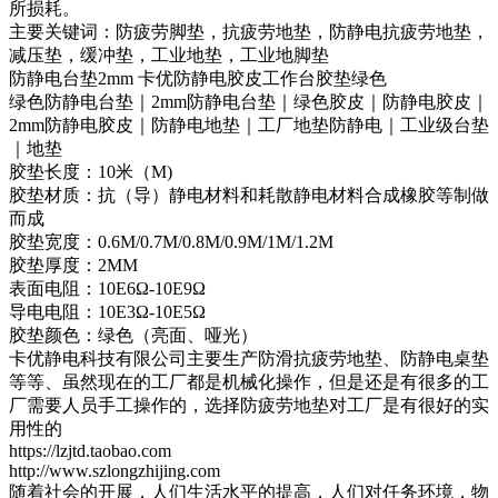
所损耗。
主要关键词：防疲劳脚垫，抗疲劳地垫，防静电抗疲劳地垫，
减压垫，缓冲垫，工业地垫，工业地脚垫
防静电台垫2mm 卡优防静电胶皮工作台胶垫绿色
绿色防静电台垫｜2mm防静电台垫｜绿色胶皮｜防静电胶皮｜
2mm防静电胶皮｜防静电地垫｜工厂地垫防静电｜工业级台垫
｜地垫
胶垫长度：10米（M)
胶垫材质：抗（导）静电材料和耗散静电材料合成橡胶等制做
而成
胶垫宽度：0.6M/0.7M/0.8M/0.9M/1M/1.2M
胶垫厚度：2MM
表面电阻：10E6Ω-10E9Ω
导电电阻：10E3Ω-10E5Ω
胶垫颜色：绿色（亮面、哑光）
卡优静电科技有限公司主要生产防滑抗疲劳地垫、防静电桌垫
等等、虽然现在的工厂都是机械化操作，但是还是有很多的工
厂需要人员手工操作的，选择防疲劳地垫对工厂是有很好的实
用性的
https://lzjtd.taobao.com
http://www.szlongzhijing.com
随着社会的开展，人们生活水平的提高，人们对任务环境，物