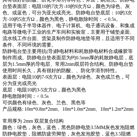
台垫表面层：电阻10的7次方-10的9次方Ω，颜色为绿色、灰
色、或蓝色，可分为亚光或亮光。防静电台垫底层：10的3次
方-10的5次方Ω，颜色为黑色，静电散除时间：＜0.5s。
适用于电子半导体器件、电子计算机、电子通讯设备、和集成
电路等微电子工业的生产车间和实验室，主要用于铺垫桌面、
流水线工作台面、货架及制作防静电地垫等用，且适用于不同
条件、不同环境的需要。
防静电台垫主要用抗(导)静电材料和耗散静电材料合成橡胶等
制作而成。防静电台垫表面层为约0.5mm厚的耗散静电层，底
层为1.5mm厚的导电层、常用2mm双层符合结构。防静电台垫
使用时间长久，具有很好的防酸、、防化学溶剂特性。
表面层：电阻10的7-9次方Ω，颜色为绿色、灰色或兰色，可
分为亚光或亮光
底层：电阻10的3-5次方Ω，颜色为黑色
静电散除时间：< 0.5s
可供颜色有绿色、灰色、兰色、黑色等
产品规格: 10m*0.8m*2mm、10m*1.0m*2mm、10m*1.2m*2mm
常用厚为 2mm 双层复合结构
颜色：绿色，灰色，蓝色，黑色防静电垫3.5MM灰色发泡阻燃
防静电胶垫，阻燃防疲劳脚垫，灰色发泡胶垫，蓝色3.5阻燃