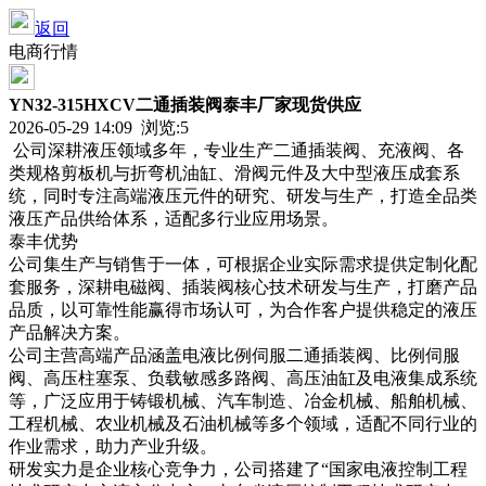
返回
电商行情
YN32-315HXCV二通插装阀泰丰厂家现货供应
2026-05-29 14:09 浏览:
5
公司深耕液压领域多年，专业生产二通插装阀、充液阀、各
类规格剪板机与折弯机油缸、滑阀元件及大中型液压成套系
统，同时专注高端液压元件的研究、研发与生产，打造全品类
液压产品供给体系，适配多行业应用场景。
泰丰优势
公司集生产与销售于一体，可根据企业实际需求提供定制化配
套服务，深耕电磁阀、插装阀核心技术研发与生产，打磨产品
品质，以可靠性能赢得市场认可，为合作客户提供稳定的液压
产品解决方案。
公司主营高端产品涵盖电液比例伺服二通插装阀、比例伺服
阀、高压柱塞泵、负载敏感多路阀、高压油缸及电液集成系统
等，广泛应用于铸锻机械、汽车制造、冶金机械、船舶机械、
工程机械、农业机械及石油机械等多个领域，适配不同行业的
作业需求，助力产业升级。
研发实力是企业核心竞争力，公司搭建了“国家电液控制工程