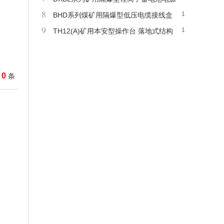
8
1
零毫秒切换矿用后备电源
BHD系列煤矿用隔爆型低压电缆接线盒
9
1
作电缆连接和分支用
TH12(A)矿用本安型操作台 落地式结构
10.2寸触摸屏进行操作
0
条