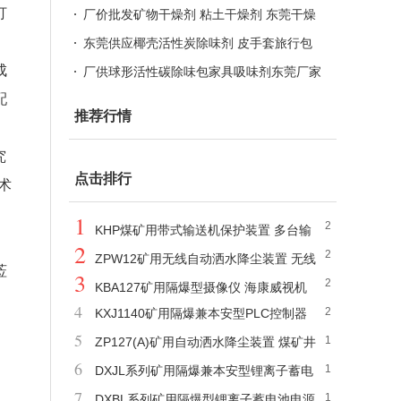
打
电源 3路独立机械开关
厂价批发矿物干燥剂 粘土干燥剂 东莞干燥
剂厂家
东莞供应椰壳活性炭除味剂 皮手套旅行包
成
用吸味除臭剂
厂供球形活性碳除味包家具吸味剂东莞厂家
配
直售量大从优
推荐行情
究
点击排行
术
1
2
KHP煤矿用带式输送机保护装置 多台输
2
2
送机间连锁 故障对位显示
ZPW12矿用无线自动洒水降尘装置 无线
莅
3
2
信号控制 安装与维护方便
KBA127矿用隔爆型摄像仪 海康威视机
4
2
KXJ1140矿用隔爆兼本安型PLC控制器
芯 支持光口、网口级联
5
1
适配多种供电电压
ZP127(A)矿用自动洒水降尘装置 煤矿井
6
1
下粉尘防治用
DXJL系列矿用隔爆兼本安型锂离子蓄电
7
1
池电源 3路独立机械开关
DXBL系列矿用隔爆型锂离子蓄电池电源