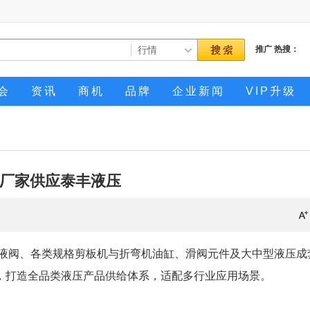
推广
热搜：
会
资讯
商机
品牌
企业新闻
VIP升级
厂家供应泰丰液压
液阀、各类规格剪板机与折弯机油缸、滑阀元件及大中型液压成
，打造全品类液压产品供给体系，适配多行业应用场景。