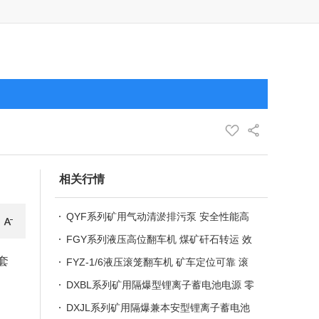
相关行情
QYF系列矿用气动清淤排污泵 安全性能高
煤矿井下排水排污
FGY系列液压高位翻车机 煤矿矸石转运 效
套
率高
FYZ-1/6液压滚笼翻车机 矿车定位可靠 滚
筒转动平稳
DXBL系列矿用隔爆型锂离子蓄电池电源 零
毫秒切换矿用后备电源
DXJL系列矿用隔爆兼本安型锂离子蓄电池