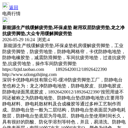
返回
电商行情
新能源生产线缓解疲劳垫,环保桌垫 耐用双层防疲劳垫,龙之净
抗疲劳脚垫,大众专用缓解脚疲劳垫
2026-05-29 16:24 浏览:
4
新能源生产线缓解疲劳垫,环保桌垫机房缓解疲劳脚垫，工业
防疲劳脚垫，防疲劳地垫，防静电网格帘，卡优防静电地垫，
防静电橡胶垫，减震防滑脚垫，车间抗疲劳地垫，过道抗疲劳
垫,抗疲劳地垫，操作车间防疲劳脚垫
https://lzjtd.taobao.com 18926420012/18926422390
http://www.szlongzhijing.com
深圳卡优静电科技有限公司-缓冲防疲劳脚垫工厂，防静电台
垫也称之为：龙之净防静电地垫，防静电胶皮、抗静电胶皮、
防静电绿面黑底胶皮，18926420012/18926422390‘按照用途不
同还被称之为防静电地垫。防静电台垫(防静电地垫)主要用导
静电材料、静电耗散材料及合成橡胶等通过多种工艺制作而
成。防静电台垫一般为二层结构，防静电台垫表面层为静电耗
散层，防静电台垫底层为导电层。防静电台垫使用时间长久，
具有很好的防酸、防化学溶剂等特色，并且，易清洗。防静电
台垫表面层：电阻10的7次方-10的9次方Ω，颜色为绿色、灰