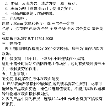
2、柔韧、反弹力强、清洁方便、易于移动。
3、表面为柳叶纹防滑设计，使用更安全。
4、可耐酸碱溶剂，弱酸弱碱。
二、产品规格：
厚度：20mm 宽度和长度可选 三层合一定制
色彩：可定制黑色黄边 全黑 全灰 全绿 全蓝 绿色黄边 灰色黄
边
棉层执行标准GB/T 17794-2008
三、静电值：
表面电阻测试仪检测为10的9次方欧姆。底部为10的3-5次方
欧姆。
四、保质期：16个月。正常8个小时连续作业踩踏。
适用于需长时间站立的防静电工作场所，起到有效缓冲脚部压
力、缓解疲劳的作用。
五、注意事项：
避免使用易挥发性液体在表面清洗，
⒈ 产品表面严禁接触强酸碱性溶剂或易挥发性溶剂，此举可
能导致产品表面变色，褪色和电阻值衰退。不能用高温铁器和
锋利物器在表面接触和划伤。
2. 因为产品中间为棉层，连续12-24小时作业会有所下陷或有
所损耗。