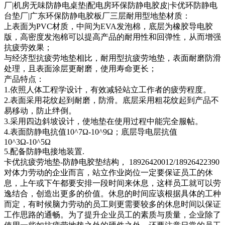
厂|机房无味防静电桌垫|配电房环保防静电胶皮|卡优环防静电
台垫厂|广东环保防静电胶板厂三层耐用型地垫材质：
上表面为PVC材质，中间为EVA发泡棉，底层为橡胶导电胶
版，高密度发泡棉可以提高产品的耐用性和回弹性，从而增强
抗疲劳效果；
与经济型抗疲劳地垫相比，耐用型抗疲劳地垫，表面耐磨防滑
处理，且表面涂层更耐磨，使用寿命更长；
产品特点：
1.依照人体工程学设计，有效减轻站立工作者的疲劳程度。
2.表面采用花纹起到耐磨，防滑。底层采用粗花纹起到产品不
易移动，防止绊倒。
3.采用四边斜坡设计，使地垫在使用过程中能完全服帖。
4.表面防静电抗值10^7Ω-10^9Ω；底层导电层抗值
10^3Ω-10^5Ω
5.配备防静电接地装置.
卡优抗疲劳地垫-防静电胶垫结构， 18926420012/18926422390
对体力劳动的企业而言，站立作业岗位一定要保证员工的休
息，上午或下午都要安排一段时间来休息，这样员工就可以劳
逸结合，创造出更多的价值。休息的时间应该根据具体的工种
而定，有时候脑力劳动的员工则更需要较多的休息时间以保证
工作思路的通畅。为了提升企业员工的素质与质量，企业除了