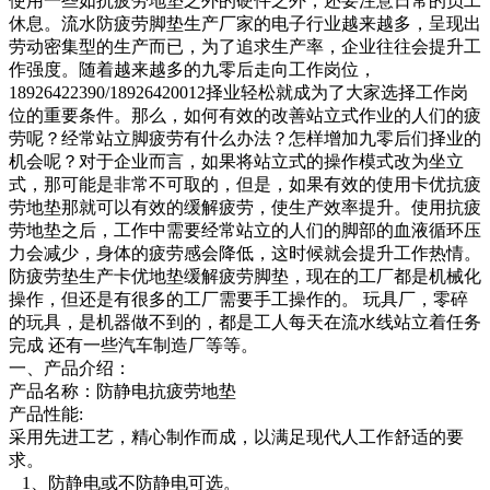
使用一些如抗疲劳地垫之外的硬件之外，还要注意日常的员工
休息。流水防疲劳脚垫生产厂家的电子行业越来越多，呈现出
劳动密集型的生产而已，为了追求生产率，企业往往会提升工
作强度。随着越来越多的九零后走向工作岗位，
18926422390/18926420012择业轻松就成为了大家选择工作岗
位的重要条件。那么，如何有效的改善站立式作业的人们的疲
劳呢？经常站立脚疲劳有什么办法？怎样增加九零后们择业的
机会呢？对于企业而言，如果将站立式的操作模式改为坐立
式，那可能是非常不可取的，但是，如果有效的使用卡优抗疲
劳地垫那就可以有效的缓解疲劳，使生产效率提升。使用抗疲
劳地垫之后，工作中需要经常站立的人们的脚部的血液循环压
力会减少，身体的疲劳感会降低，这时候就会提升工作热情。
防疲劳垫生产卡优地垫缓解疲劳脚垫，现在的工厂都是机械化
操作，但还是有很多的工厂需要手工操作的。 玩具厂，零碎
的玩具，是机器做不到的，都是工人每天在流水线站立着任务
完成 还有一些汽车制造厂等等。
一、产品介绍：
产品名称：防静电抗疲劳地垫
产品性能:
采用先进工艺，精心制作而成，以满足现代人工作舒适的要
求。
1、防静电或不防静电可选。