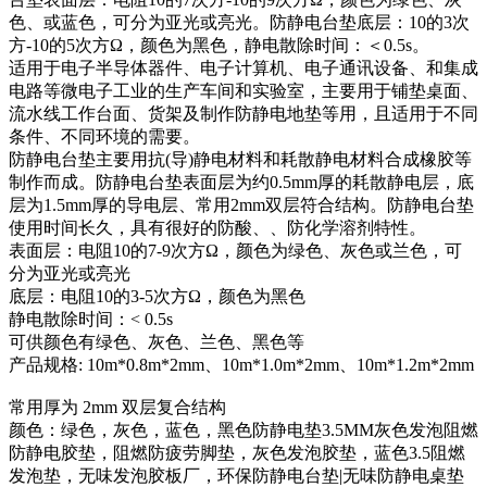
色、或蓝色，可分为亚光或亮光。防静电台垫底层：10的3次
方-10的5次方Ω，颜色为黑色，静电散除时间：＜0.5s。
适用于电子半导体器件、电子计算机、电子通讯设备、和集成
电路等微电子工业的生产车间和实验室，主要用于铺垫桌面、
流水线工作台面、货架及制作防静电地垫等用，且适用于不同
条件、不同环境的需要。
防静电台垫主要用抗(导)静电材料和耗散静电材料合成橡胶等
制作而成。防静电台垫表面层为约0.5mm厚的耗散静电层，底
层为1.5mm厚的导电层、常用2mm双层符合结构。防静电台垫
使用时间长久，具有很好的防酸、、防化学溶剂特性。
表面层：电阻10的7-9次方Ω，颜色为绿色、灰色或兰色，可
分为亚光或亮光
底层：电阻10的3-5次方Ω，颜色为黑色
静电散除时间：< 0.5s
可供颜色有绿色、灰色、兰色、黑色等
产品规格: 10m*0.8m*2mm、10m*1.0m*2mm、10m*1.2m*2mm
常用厚为 2mm 双层复合结构
颜色：绿色，灰色，蓝色，黑色防静电垫3.5MM灰色发泡阻燃
防静电胶垫，阻燃防疲劳脚垫，灰色发泡胶垫，蓝色3.5阻燃
发泡垫，无味发泡胶板厂，环保防静电台垫|无味防静电桌垫