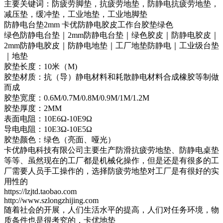
主要关键词：防疲劳脚垫，抗疲劳地垫，防静电抗疲劳地垫，
减压垫，缓冲垫，工业地垫，工业地脚垫
防静电台垫2mm 卡优防静电胶皮工作台胶垫绿色
绿色防静电台垫｜2mm防静电台垫｜绿色胶皮｜防静电胶皮｜
2mm防静电胶皮｜防静电地垫｜工厂地垫防静电｜工业级台垫
｜地垫
胶垫长度：10米（M)
胶垫材质：抗（导）静电材料和耗散静电材料合成橡胶等制做
而成
胶垫宽度：0.6M/0.7M/0.8M/0.9M/1M/1.2M
胶垫厚度：2MM
表面电阻：10E6Ω-10E9Ω
导电电阻：10E3Ω-10E5Ω
胶垫颜色：绿色（亮面、哑光）
卡优静电科技有限公司主要生产防滑抗疲劳地垫、防静电桌垫
等等、虽然现在的工厂都是机械化操作，但是还是有很多的工
厂需要人员手工操作的，选择防疲劳地垫对工厂是有很好的实
用性的
https://lzjtd.taobao.com
http://www.szlongzhijing.com
随着社会的开展，人们生活水平的提高，人们对任务环境，物
质条件也是很考究的，卡优地垫