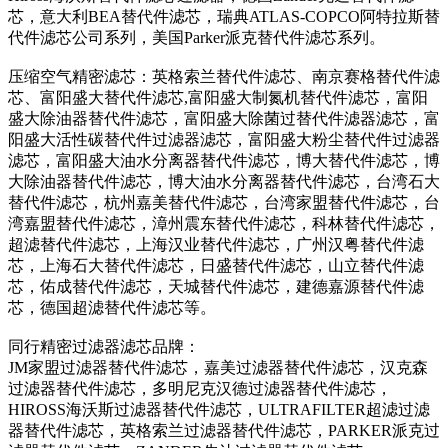
芯，意大利BEA替代件滤芯，瑞典ATLAS-COPCO阿特拉斯替
代件滤芯公司系列，美国Parker派克替代件滤芯系列。
压缩空气精密滤芯：英格索兰替代件滤芯、南京赛格替代件滤
芯、富阳盛大替代件滤芯,富阳盛大制氮机替代件滤芯，富阳
盛大除油器替代件滤芯，富阳盛大除菌过替代件滤器滤芯，富
阳盛大活性碳替代件过滤器滤芯，富阳盛大粉尘替代件过滤器
滤芯，富阳盛大油水分离器替代件滤芯，博大替代件滤芯，博
大除油器替代件滤芯，博大油水分离器替代件滤芯，台湾石大
替代件滤芯，杭州嘉美替代件滤芯，台湾家盟替代件滤芯，台
湾嘉盟替代件滤芯，漳州震东替代件滤芯，科林替代件滤芯，
超滤替代件滤芯，上海汉业替代件滤芯，广州汉粤替代件滤
芯，上海石大替代件滤芯，日盛替代件滤芯，山立替代件滤
芯，佑成替代件滤芯，天城替代件滤芯，建德嘉源替代件滤
芯，德国超滤替代件滤芯等。
同行精密过滤器滤芯品牌：
JM家盟过滤器替代件滤芯，嘉美过滤器替代件滤芯，汉克森
过滤器替代件滤芯，多明尼克汉德过滤器替代件滤芯，
HIROSS海沃斯过滤器替代件滤芯，ULTRAFILTER超滤过滤
器替代件滤芯，英格索兰过滤器替代件滤芯，PARKER派克过