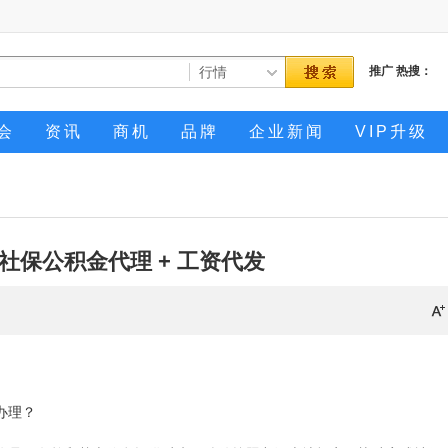
推广
热搜：
会
资讯
商机
品牌
企业新闻
VIP升级
社保公积金代理 + 工资代发
办理？