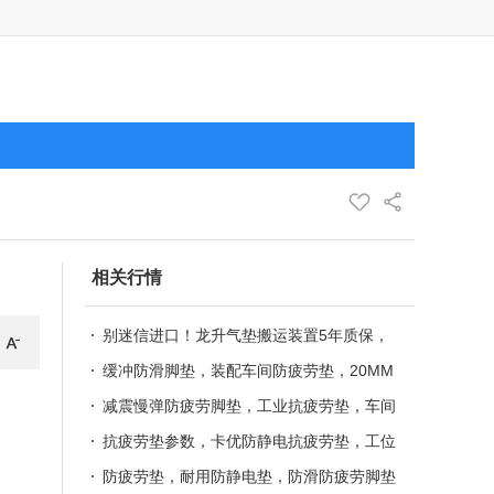
相关行情
别迷信进口！龙升气垫搬运装置5年质保，
省下的钱够买一台备用机
缓冲防滑脚垫，装配车间防疲劳垫，20MM
抗疲劳地垫 汽车防滑脚垫，缓冲防疲劳
减震慢弹防疲劳脚垫，工业抗疲劳垫，车间
垫，卡优环保防静电地垫
环保抗疲劳地垫 记忆回弹防疲劳脚垫，无
抗疲劳垫参数，卡优防静电抗疲劳垫，工位
味抗疲劳垫
缓解疲劳垫 慢回弹防疲劳脚垫,耐用抗疲劳
防疲劳垫，耐用防静电垫，防滑防疲劳脚垫