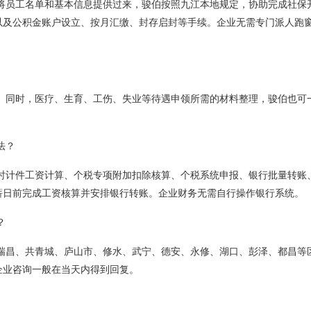
将员工名单和基本信息提供过来，骏伯按照九江本地规定，协助完成社保
以及公积金账户设立、按月汇缴、封存启封等手续。企业无需专门派人跑
。同时，医疗、生育、工伤、失业等待遇申领所需的材料整理，骏伯也可
法？
时计件工资计算、个税专项附加扣除核算、个税系统申报、银行批量转账
薪日前完成工资核算并安排银行转账。企业财务无需自行操作银行系统。
？
瑞昌、共青城、庐山市、修水、武宁、德安、永修、湖口、彭泽、都昌等
企业咨询一般在当天内得到回复。