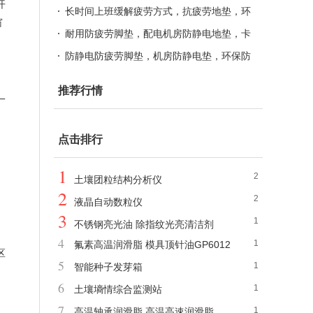
开
地垫
环保防静电防疲劳脚垫,卡优抗疲劳地垫，
长时间上班缓解疲劳方式，抗疲劳地垫，环
窗
缓解疲劳垫
保防静电桌垫 机房缓解疲劳脚垫，重负上
耐用防疲劳脚垫，配电机房防静电地垫，卡
班缓解疲劳垫
优环保防静电垫 工业防滑垫，机房防静电
防静电防疲劳脚垫，机房防静电垫，环保防
胶垫，高强度缓解疲劳脚垫
静电桌垫 防静电垫，工业防疲劳脚垫，工
推荐行情
一
业用防滑垫
点击排行
1
、
2
土壤团粒结构分析仪
2
2
液晶自动数粒仪
3
1
不锈钢亮光油 除指纹光亮清洁剂
4
1
氟素高温润滑脂 模具顶针油GP6012
区
5
1
智能种子发芽箱
6
1
土壤墒情综合监测站
7
1
高温轴承润滑脂 高温高速润滑脂