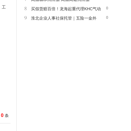
、工
8
0
买假货赔百倍！龙海起重代理KHC气动
9
0
平衡葫芦原装正品可追溯
淮北企业人事社保托管｜五险一金外
包、本地劳务派遣服务商
0
条