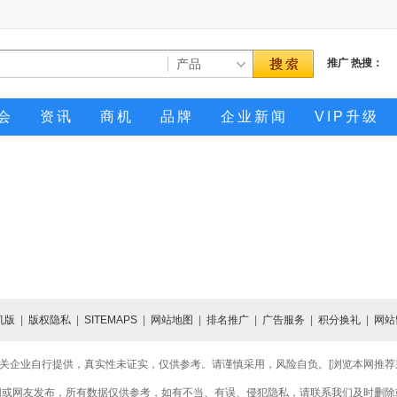
推广
热搜：
会
资讯
商机
品牌
企业新闻
VIP升级
机版
|
版权隐私
|
SITEMAPS
|
网站地图
|
排名推广
|
广告服务
|
积分换礼
|
网站
关企业自行提供，真实性未证实，仅供参考。请谨慎采用，风险自负。[浏览本网推荐采用
网或网友发布，所有数据仅供参考，如有不当、有误、侵犯隐私，请联系我们及时删除