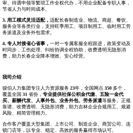
审、待遇申领等繁琐工作全权代办，不用企业配备专职人事，
节省人力与时间成本。
3. 用工模式灵活适配，
适配长春制造业、物流、商超、餐饮、
服务业等各类行业，支持旺季用工、项目制用工、临时用工劳
务派遣及业务外包需求。
4. 专人对接省心省事，
一对一专属客服全程跟进，政策变动及
时同步，工伤处理、纠纷协调全程协助，收费透明无隐形消
费，助力长春企业降本增效、安心经营。
我司介绍
骏伯人力集团专注人力资源服务
2
3
年，全国网点
350
多个，
覆盖全国
31
省份，
专业提供社保公积金代缴、五险一金代
买、薪酬代发、人事外包、业务外包、劳务派遣
等服务。正规
靠谱、收费透明、无隐形消费，助力吉林企业合规用工、规避
风险、精简管理精力。
合作客户覆盖大型集团、上市公司、制造企业、商贸公司、连
锁门店等，以专业、稳定、高效的服务赢得市场认可。