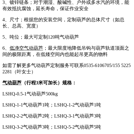
3、镀锌链条；对于潮湿、酸碱性、户外或多水汽的环境，能
有效抵抗腐蚀，延长寿命，保证作业安全
4、尺寸；根据您的安装空间，定制葫芦的总体尺寸（如总
长、总高、宽度）
5、吨位；最大可定制120吨气动葫芦
6、
低净空气动葫芦
；最大限度地降低吊钩与葫芦轨道顶面之
间的极限距离，在低矮空间内也能起吊更高的物料
如需了解更多气动葫芦定制服务可联系0535-6106705/155 5225
2281（叶女士）
气动葫芦
（行程3米可加长）规格：
LSHQ-0.5-1气动葫芦500kg
LSHQ-1-1气动葫芦1吨；LSHQ-1-2气动葫芦1吨
LSHQ-2-2气动葫芦2吨；LSHQ-3-1气动葫芦3吨
LSHQ-3-2气动葫芦3吨；LSHQ-5-2气动葫芦5吨