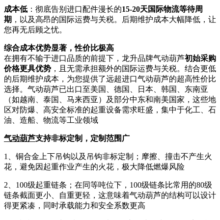
成本低
：彻底告别进口配件漫长的
15-20天国际物流等待周
期
，以及高昂的国际运费与关税。后期维护成本大幅降低，让
您再无后顾之忧。
综合成本优势显著，性价比极高
在拥有不输于进口品质的前提下，龙升品牌气动葫芦
初始采购
价格更具优势
，且无需承担额外的国际运费与关税。结合更低
的后期维护成本，为您提供了远超进口气动葫芦的超高性价比
选择。气动葫芦已出口至美国、德国、日本、韩国、东南亚
（如越南、泰国、马来西亚）及部分中东和南美国家，这些地
区对防爆、高安全标准的起重设备需求旺盛，集中于化工、石
油、造船、物流等工业领域
气动葫芦
支持非标定制，定制范围广
1、铜合金上下吊钩以及吊钩非标定制；摩擦、撞击不产生火
花，避免因起重作业产生的火花，极大降低燃爆风险
2、100级起重链条；在同等吨位下，100级链条比常用的80级
链条截面更小、自重更轻，这意味着气动葫芦的结构可以设计
得更紧凑，同时承载能力和安全系数更高