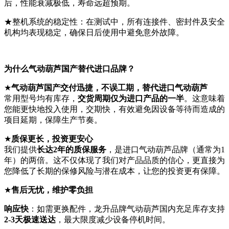
后，性能衰减极低，寿命远超预期。
★整机系统的稳定性：在测试中，所有连接件、密封件及安全
机构均表现稳定，确保日后使用中避免意外故障。
为什么气动葫芦
国产替代进口
品牌？
★
气动葫芦国产
交付迅捷，不误工期
，
替代进口
气动葫芦
常用型号均有库存，
交货周期仅为进口产品的一半
。这意味着
您能更快地投入使用，交期快，有效避免因设备等待而造成的
项目延期，保障生产节奏。
★
质保更长，投资更安心
我们提供
长达2年的质保服务
，是进口气动葫芦品牌（通常为1
年）的两倍。这不仅体现了我们对产品品质的信心，更直接为
您降低了长期的保修风险与潜在成本，让您的投资更有保障。
★
售后无忧，维护零负担
响应快
：如需更换配件，龙升品牌气动葫芦国内充足库存支持
2-3天极速送达
，最大限度减少设备停机时间。