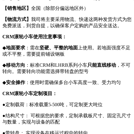
【
销售地区
】
全国（除部分偏远地区外）
【
物流方式
】
我司将主要采用物流、快递这两种发货方式为您
免费派送，到货自提，以确保客户定购的产品安全送达。
CRM滚轮小车
使用注意事项
：
◆
地面要求
：需在
坚硬、平整的地面
上使用。若地面强度不足
或不平整，需要提前铺设钢板
◆
移动方向
：标准CRM和LHRB系列小车
只能直线移动
，不可
转向。需要转向功能需选择带转盘的型号
◆
安全操作
：使用时需确保多台小车高度一致、受力均匀
CRM滚轮小车定制项目：
●定制载荷：标准载重5-500吨，可定制更大吨位
●结构尺寸： 可根据您的要求，定制承载板尺寸、固定孔尺寸
与数量，实现与设备的匹配
●带转盘： 实现设备在移运过程中的转向。