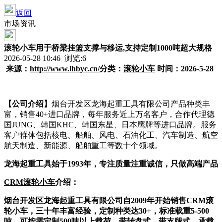
返回
市场资讯
滚轮小车用于桥梁挂篮支撑与移运,支持定制1000吨超大规格
2026-05-28 10:46 浏览:
6
来源：
http://www.lhbyc.cn/
分
类
：
滚轮小车
时间：2026-
5-28
【公司介绍】
烟台开发区龙海起重工具有限公司产品种类丰
富，销售40+进口品牌，每年服务近上万名客户，合作代理德
国JUNG、韩国KHC、韩国东星、日本鹰牌等进口品牌。服务
客户群体包括核电、船舶、风电、石油化工、汽车制造、航空
航天制造、新能源、船舶重工等数十个领域。
龙海起重工具始于1993年，专注质量注重诚信，只做高端产品
CRM滚轮小车
介绍：
烟台开发区龙海起重工具有限公司自2009年开始销售CRM滚
轮小车，三十年丰富经验，定制种类达30+，标准载重5-500
吨，可按需定制500吨以上载荷，带转盘式、带支腿式、承载