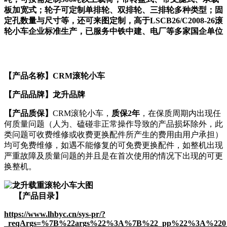
板加宽式；轮子可定制单排轮、双排轮、三排轮多种类型；固
定孔数量与尺寸等，还可来图定制，高于LSCB26/C2008-26滚
轮小车企业标准生产，已服务中铁中建、电厂等多家国企单位
【产品名称】
CRM滚轮小车
【产品品牌
】龙升品牌
【产品质保】
CRM滚轮小车，
质保2年
，在保质周期内出现任
何质量问题（人为、磕碰非正常操作导致的产品损坏除外，此
类问题可收费维修或收费更换配件所产生的费用由用户承担）
均可免费维修，如遇不能修复的可免费更换配件，如整机出现
严重故障及质量问题的并且是在首次使用的情况下出现的可更
换整机。
【产品目录】
https://www.lhbyc.cn/sys-pr/?
_reqArgs=%7B%22args%22%3A%7B%22_pp%22%3A%220