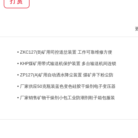
打赏
• ZKC127(B)矿用司控道岔装置 工作可靠维修方便
• KHP煤矿用带式输送机保护装置 多台输送机间连锁
• ZP127(A)矿用自动洒水降尘装置 煤矿井下粉尘防
• 厂家供应50克瓶装蓝色变色硅胶干燥剂电子变压器
• 厂家销售矿物干燥剂小包工业防潮剂鞋子箱包服装