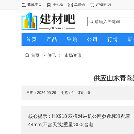
收藏本页
手机版
二维码
购物车
(
0
)
首页
产品
采购
公司
行情
展
首页
资讯
市场资讯
>
>
供应山东青岛海
日期：2026-05-29 浏览：
6
评论：0
核心提示：HX918 双模对讲机公网参数标准配置:一
44mm(不含天线)重量:300(含电