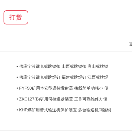
打赏
• 供应宁波镭克标牌锁扣 山西标牌锁扣 唐山标牌锁
• 供应宁波镭克标牌焊钉 福建标牌焊钉 江西标牌焊
• FYF50矿用本安型遥控发射器 接线简单功耗小 便
• ZKC127(B)矿用司控道岔装置 工作可靠维修方便
• KHP煤矿用带式输送机保护装置 多台输送机间连锁