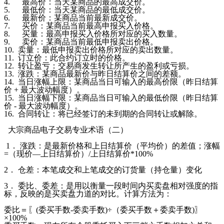
4. 最高价：当天某商品的最高成交价。
5. 最低价：当天某商品的最低成交价。
6. 最新价：某商品当前最新成交价。
7. 买价：某商品当前最高申报买入价格。
8. 买量：最高申报买入价格所对应的买入数量。
9. 卖价：某商品当前最低申报卖出价格。
10. 卖量：最低申报卖出价格所对应的卖出数量。
11. 订立价：此合约订立时的价格。
12. 转让盈亏：交易商发生转让所产生的盈利或亏损。
13. 涨跌：某商品最新价与昨日结算价之间的差额。
14. 当日涨幅上限：某商品当日可输入的最高价限（昨日结算
价 + 最大波动幅度）。
15. 当日涨幅下限：某商品当日可输入的最低价限（昨日结算
价 - 最大波动幅度）。
16. 合同转让：将已经签订的未到期的合同转让或解除。
大宗商品电子交易专业术语（二）
1． 涨跌：是最新价格和上日结算价（平均价）的差值；涨幅
=（现价—上日结算价）/上日结算价*100%
2． 仓差：本笔成交和上笔成交的订货量（持仓量）变化
3． 委比、委差：是用以衡量一段时间内买卖盘相对强度的指
标，反映的是买卖盘力道的对比。计算方法为：
委比＝〖
(委买手数-委卖手数)÷（委买手数＋委卖手数)〗
×100%