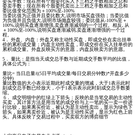
委买手数：现在所有个股委托买入下三档之手数相加之总和
委卖手数：现在所有个股委托卖出上三档之手数相加之总和
委比值变化范围为＋
100%至-100%
当委比值为正值并且委比数大
,说明市场买盘强劲；当委比值
为负值并且负值大,说明市场抛盘较强；委比值从-100%至＋
100%,说明买盘逐渐增强,卖盘逐渐减弱的一个过程。相反, 从
＋100%至-100%,说明买盘逐渐减弱,卖盘逐渐增强的一个过
程。
4． 外盘、内盘：外盘又称主动性买盘，即成交价在卖出挂单
价的累积成交量；内盘主动性卖盘，即成交价在买入挂单价的
累积成交量。外盘反映买方的意愿，内盘反映卖方的意愿。
5． 量比：是指当天成交总手数与近期成交手数平均的比值，
具体公式为：
量比
= 当日总量/((5日平均成交量/每日交易分钟数)*开盘多少
分钟)
量比数值的大小表示近期此时成交量的增减，大于
1表示此时
刻成交总手数已经放大，小于1表示表示此时刻成交总手数萎
缩。
6． 成交明细中的红绿上下箭头：反映的是当笔交易的主动性
买卖，其计算方法是用当笔的成交价与上一笔的买一卖一价进
行比较，如果离买价近，被认为是主动性卖出，显示为绿色下
箭头，如果离卖价近，被认为是主动性买进，显示为红色上箭
头。具体反映了交易过程中，买卖双方的博弈细节