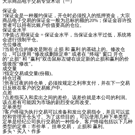
大宗商品电子交易专业术语（一）
保证金
?保证金是一种履约保证，开仓时必须投入的抵押资金，大宗
商品电子交易的保证金一般为总标的额的20%；保证金容许投
资者可以持有比账户价值要高的仓位。
保证金水平
?净值/占用保证金 = 保证金水平，当保证金水平过低，系统将
会进行强制平仓。
仓位修改
?当前仓位的修改是附在 止损 和 赢利 的基础上的。修改仓
位，可以使用 "修改或删除定单" 或者在 "终端" 窗口 开仓
的"止损" 和 "赢利"双击鼠标左键在设定新的止损和赢利的价
值後按"修改"。
成交量
?指定交易成交量(份额)。
持仓过夜
?所有过夜的持仓单，必须按规定之利率支付，并在下一交易
日反映在客户的交易账户中。
点差
?点差指买入和卖出之间的差价。该差价就是本公司的利润。
该点差有可能因为市场的剧烈变化而改变。
定单类型
?客户终端为执行交易可以准备和发出交易指令，并且可以监
控和管理开仓头寸。为了这些目的，可以使用几种下单类型。
定单是经纪公司执行交易的一种指令。客户终端包括以下几种
类型的定单：市价单， 挂单交易， 止损和 赢利。
多头丶买入丶作多