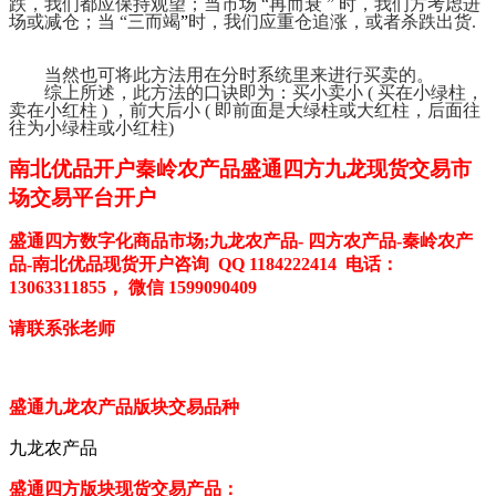
跌，我们都应保持观望；当市场 “再而衰 ” 时，我们方考虑进
场或减仓；当 “三而竭
”
时，我们应重仓追涨，或者杀跌出货
.
当然也可将此方法用在分时系统里来进行买卖的。
综上所述，此方法的口诀即为：买小卖小
( 买在小绿柱，
卖在小红柱 ) ，前大后小 ( 即前面是大绿柱或大红柱，后面往
往为小绿柱或小红柱)
南北优品开户
秦岭
农产品
盛通四方九龙现货
交易市
场交易平台开户
盛通四方数字化商品市场
;九龙农产品- 四方农产品-秦岭农产
品
-
南北优品
现货开户咨询
QQ 1184222414
电话：
13063311855， 微信 1599090409
请联系张老师
盛通九龙农产品版块交易品种
九龙农产品
盛通四方版块现货交易产品：