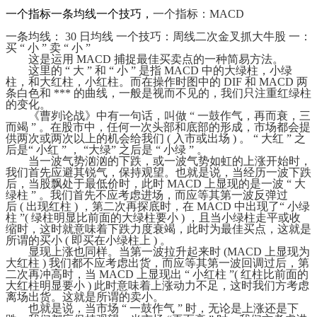
一个指标一条均线一个技巧
，
一个指标：
MACD
一条均线：
30
日均线
一个技巧：周线二次金叉抓大牛股
一：
买
“
小
”
卖
“
小
”
这是运用
MACD
捕捉最佳买卖点的一种简易方法。
这里的
“
大
”
和
“
小
”
是指
MACD
中的大绿柱，小绿
柱，和大红柱，小红柱。而在操作时图中的
DIF
和
MACD
两
条白色和
***
的曲线，一般是视而不见的，我们只注重红绿柱
的变化。
《曹刿论战》中有一句话，叫做
“
一鼓作气，再而衰，三
而竭
”
。在股市中，任何一次头部和底部的形成，市场都会提
供两次或两次以上的机会给我们
(
入市或出场
)
。
“
大红
”
之
后是
“
小红
”
，
“大绿” 之后是 “ 小绿 ” 。
当一波气势汹汹的下跌，或一波气势如虹的上涨开始时，
我们首先应避其锐气，保持观望。也就是说，当经历一波下跌
后，当股飘处于最低价时，此时
MACD 上显现的是一波 “ 大
绿柱 ” 。我们首先不应考虑进场，而应等其第一波反弹过
后 ( 出现红柱 ) ，第二次再探底时，在 MACD 中出现了“ 小绿
柱 ”( 绿柱明显比前面的大绿柱要小 ) ，且当小绿柱走平或收
缩时，这时就意味着下跌力度衰竭，此时为最佳买点，这就是
所谓的买小 ( 即买在小绿柱上 ) 。
显现上涨也同样。当第一波拉升起来时
(MACD 上显现为
大红柱 ) 我们都不应考虑出货，而应等其第一波回调过后，第
二次再冲高时，当 MACD 上显现出 “ 小红柱 ”( 红柱比前面的
大红柱明显要小 ) 此时意味着上涨动力不足，这时我们方考虑
离场出货。这就是所谓的卖小。
也就是说，当市场
“ 一鼓作气 ” 时，无论是上涨还是下