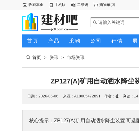
收藏本页
手机版
二维码
购物车
(
0
)
首页
产品
采购
公司
行情
展
首页
资讯
市场资讯
>
>
ZP127(A)矿用自动洒水降
日期：2026-06-06 来源：A18005472891 作者：张 浏览：
14
核心提示：ZP127(A)矿用自动洒水降尘装置 可