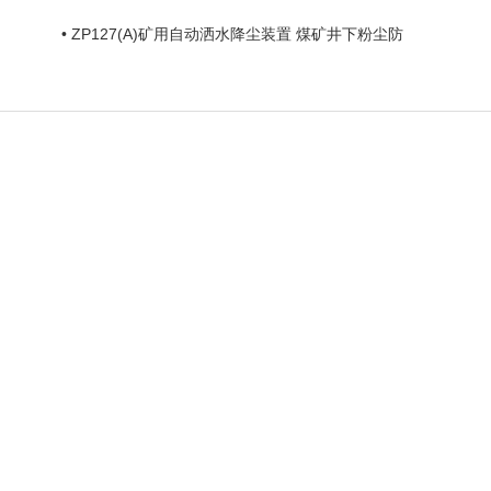
• ZP127(A)矿用自动洒水降尘装置 煤矿井下粉尘防