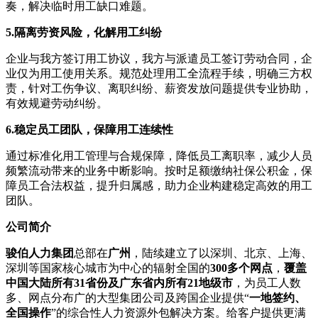
奏，解决临时用工缺口难题。
5.
隔离劳资风险，化解用工纠纷
企业与我方签订用工协议，我方与派遣员工签订劳动合同，企
业仅为用工使用关系。规范处理用工全流程手续，明确三方权
责，针对工伤争议、离职纠纷、薪资发放问题提供专业协助，
有效规避劳动纠纷。
6.
稳定员工团队，保障用工连续性
通过标准化用工管理与合规保障，降低员工离职率，减少人员
频繁流动带来的业务中断影响。按时足额缴纳社保公积金，保
障员工合法权益，提升归属感，助力企业构建稳定高效的用工
团队。
公司
简介
骏伯人力集团
总部在
广州
，陆续建立了以深圳、北京、上海、
深圳等国家核心城市为中心的辐射全国的
300多个网点
，
覆盖
中国大陆所有31省份及广东省内所有21地级市
，为员工人数
多、网点分布广的大型集团公司及跨国企业提供“
一地签约、
全国操作
”的综合性人力资源外包解决方案。给客户提供更满