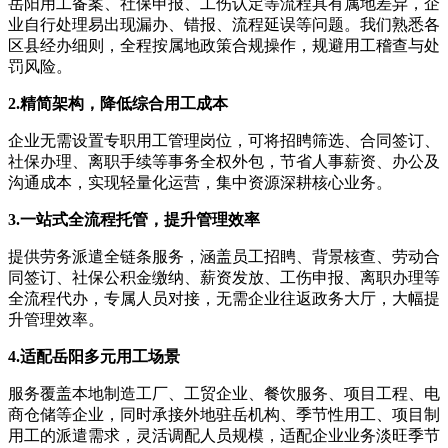
岳阳用工备案、社保申报、工伤认定等流程具有属地差异，企
业自行处理易出现漏办、错报、流程延误等问题。我们熟悉各
区县经办细则，全程按属地政策合规操作，规避用工稽查与处
罚风险。
2.
精简架构，降低综合用工成本
企业无需设置专职用工管理岗位，可将招䀻筛选、合同签订、
社保办理、离职手续等事务全权外包，节省人事薪资、办公及
沟通成本，实现轻量化运营，集中资源深耕核心业务。
3.
一站式全流程托管，提升管理效率
提供劳务派遣全链条服务，涵盖员工招䀻、背景核查、劳动合
同签订、社保公积金缴纳、薪资发放、工伤申报、离职办理等
全流程代办，专属人员对接，无需企业往返政务大厅，大幅提
升管理效率。
4.
适配岳阳多元用工场景
服务覆盖本地制造工厂、工贸企业、餐饮服务、项目工程、电
商仓储等企业，同时承接外地驻岳机构、季节性用工、项目制
用工的派遣需求，灵活调配人员规模，适配企业业务淡旺季节