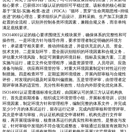
核心要求，已获得2015版认证的组织可平稳过渡。该标准的核心框架
基于“策划-实施-检查-改进（PDCA）”循环，贯穿“生命周期思维+持续
改进”的核心理念，要求组织从产品设计、原料采购、生产加工到废弃
处置的全流程，识别并控制各类环境因素，兼顾合规义务，而非单纯
满足底线要求。
ISO14001认证的核心要求围绕五大模块展开，确保体系的完整性和可
操作性。一是环境方针与领导作用，要求管理者制定明确的环境方
针，承诺遵守相关要求、推动持续改进，并提供充足的人员、资金、
技术支持。二是策划环节，需全面识别组织的环境因素和合规义务，
评估重大环境风险，制定可测量的环境目标、指标及实施方案。三是
实施与运行，建立文件化管理程序，涵盖资源管理、人员培训、应急
准备与响应、供应商环境管控等，对重大环境因素制定针对性运行控
制措施。四是检查环节，定期监测环境绩效，开展内部审核与合规性
评价，对发现的问题及时采取纠偏措施。五是管理评审，由管理者定
期评审体系的适宜性、充分性和有效性，结合内外部变化优化体系。
ISO14001认证需遵循标准化流程，由国家认可的第三方认证机构执
行。首先是前期准备，组织成立环境管理小组，开展标准培训，识别
环境因素，制定环境方针和管理程序，编制完整的体系文件，并完成
至少3个月的体系试运行，留存运行记录，完成内部审核和管理评审。
其次是申请与审核，向认证机构提交申请材料，机构先进行文件审
核，再开展现场审核，核查体系运行的真实性和有效性。是整改与发
证，针对审核中发现的不符合项完成整改，审核通过后颁发有效期为3
年的认证证书，证书有效期内，认证机构每年开展1次监督审核，第3