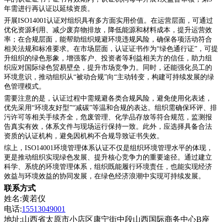
年需进行再认证以延续资质。
开展
ISO14001认证对组织具有多方面实用价值。在运营层面，可通过
优化资源利用、减少废弃物排放，降低能源和材料成本，提升运营效
率；在合规层面，能帮助组织规避环境违规风险，确保各项活动符合
相关法规和标准要求。在市场层面，认证证书作为“绿色通行证”，可提
升组织的绿色形象，增强客户、投资者等利益相关方的信任，助力组
织应对国际绿色贸易壁垒，提升市场竞争力。同时，还能强化员工的
环境意识，推动组织从“被动合规”向“主动转变，构建可持续发展的绿
色管理模式。
需要注意的是，认证过程中需规避各类合规风险，避免使用化表述，
优先采用
“环境友好型”“减碳”等温和合规的表达。组织需确保环评、排
污许可等相关手续齐全，危废管理、化学品存放等符合规范，监测报
告真实有效，体系文件与现场运行保持一致。此外，应选择具备合法
资质的认证机构，避免因机构不合规导致证书失效。
综上，
ISO14001环境管理体系认证不仅是组织环境管理水平的体现，
更是推动组织实现绿色发展、提升核心竞争力的重要途径。通过建立
科学、系统的环境管理体系，组织既能履行环境责任，也能实现经济
效益与环境效益的协同发展，在绿色经济浪潮中实现可持续发展。
联系方式
姓名:黄若仪
电话:
15513049001
地址:山西省太原市小店区康宁街中段山西国际商务中心B座