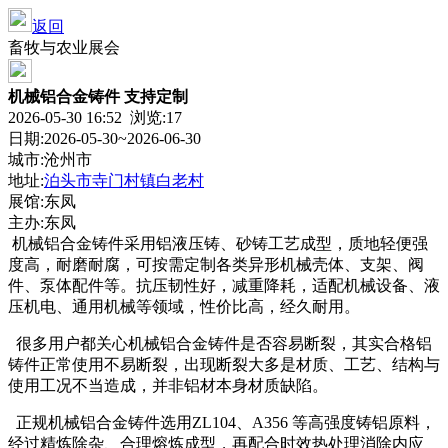
返回
畜牧与农业展会
机械铝合金铸件 支持定制
2026-05-30 16:52 浏览:
17
日期:2026-05-30~2026-06-30
城市:沧州市
地址:
泊头市寺门村镇白老村
展馆:东凤
主办:东凤
机械铝合金铸件采用铝液压铸、砂铸工艺成型，质地轻便强
度高，耐磨耐腐，可按需定制各类异形机械壳体、支架、阀
件、泵体配件等。抗压韧性好，减重降耗，适配机械设备、液
压机电、通用机械等领域，性价比高，经久耐用。
很多用户都关心机械铝合金铸件是否容易断裂，其实合格铝
铸件正常使用不易断裂，出现断裂大多是材质、工艺、结构与
使用工况不当造成，并非铝材本身材质缺陷。
正规机械铝合金铸件选用ZL104、A356 等高强度铸铝原料，
经过精炼除杂、合理熔炼成型，再配合时效热处理消除内应