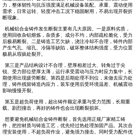
力，整体韧性与抗压强度满足机械设备装配、承重、震动使用
需求，日常运转、轻度冲击工况下稳固耐用，不易出现开裂折
断现象。
机械铝合金铸件发生断裂主要有几大原因。一是原料劣质，
使用回收杂铝熔炼，杂质多、成分不均，内部疏松脆化，受力
后极易断裂。二是铸造工艺欠缺，浇注冷却不合理，铸件内部
产生气孔、缩孔、冷隔等缺陷，破坏整体结构强度，受力位置
极易从瑕疵处裂开。
第三是产品结构设计不合理，壁厚相差过大、转角过于尖
锐、受力部位壁厚太薄，运行承受震动与压力时应力集中，长
期使用出现疲劳断裂。第四是后期处理不到位，未做去应力处
理，铸件残留铸造内应力，装车使用后受环境温差、机械震动
影响慢慢开裂。
第五是超负荷使用，超出铸件额定承重与受力范围，长期重
载、剧烈撞击，再好的铸件也会出现断裂损坏。
想要避免机械铝合金铸件断裂，首先选用正规厂家精工铸
件，把控材质与铸造工艺，优先经过热处理加固产品。其次合
理安装使用，不超负荷作业，避免强力撞击。同时受力配件优