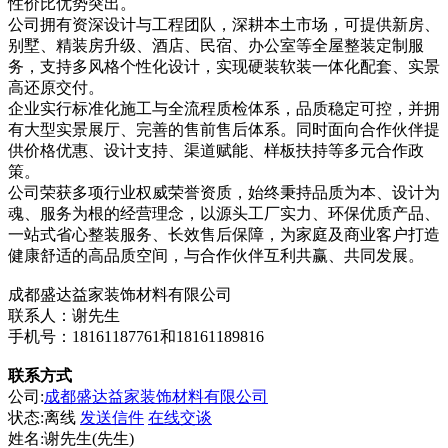
性价比优势突出。
公司拥有资深设计与工程团队，深耕本土市场，可提供新房、
别墅、精装房升级、酒店、民宿、办公室等全屋整装定制服
务，支持多风格个性化设计，实现硬装软装一体化配套、实景
高还原交付。
企业实行标准化施工与全流程质检体系，品质稳定可控，并拥
有大型实景展厅、完善的售前售后体系。同时面向合作伙伴提
供价格优惠、设计支持、渠道赋能、样板扶持等多元合作政
策。
公司荣获多项行业权威荣誉资质，始终秉持品质为本、设计为
魂、服务为根的经营理念，以源头工厂实力、环保优质产品、
一站式省心整装服务、长效售后保障，为家庭及商业客户打造
健康舒适的高品质空间，与合作伙伴互利共赢、共同发展。
成都盛达益家装饰材料有限公司
联系人：谢先生
手机号：18161187761和18161189816
联系方式
公司:
成都盛达益家装饰材料有限公司
状态:
离线
发送信件
在线交谈
姓名:谢先生(先生)