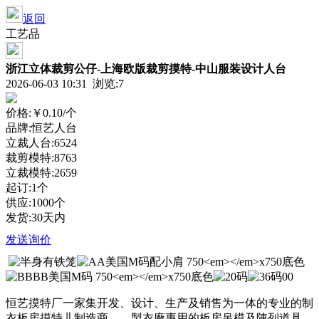
返回
工艺品
浙江立体裁剪公仔-上海欧版裁剪摸特-中山服装设计人台
2026-06-03 10:31 浏览:
7
价格:
￥0.10
/个
品牌:恒艺人台
立裁人台:6524
裁剪模特:8763
立裁模特:2659
起订:1个
供应:1000个
发货:30天内
发送询价
恒艺摸特厂一家集开发、设计、生产及销售为一体的专业的制
衣板房摸特儿制造商，、製衣廠專用的板房吊模及陳列道具。