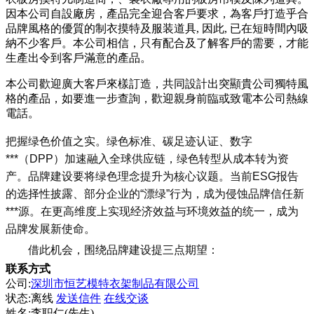
因本公司自設廠房，產品完全迎合客戶要求，為客戶打造乎合
品牌風格的優質的制衣摸特及服装道具, 因此, 已在短時間內吸
納不少客戶。本公司相信，只有配合及了解客戶的需要，才能
生產出令到客戶滿意的產品。
本公司歡迎廣大客戶來樣訂造，共同設計出突顯貴公司獨特風
格的產品，如要進一步查詢，歡迎親身前臨或致電本公司熱線
電話。
把握绿色价值之实。绿色标准、碳足迹认证、数字
***（DPP）加速融入全球供应链，绿色转型从成本转为资
产。品牌建设要将绿色理念提升为核心议题。当前ESG报告
的选择性披露、部分企业的“漂绿”行为，成为侵蚀品牌信任新
***源。在更高维度上实现经济效益与环境效益的统一，成为
品牌发展新使命。
借此机会，围绕品牌建设提三点期望：
联系方式
公司:
深圳市恒艺模特衣架制品有限公司
状态:
离线
发送信件
在线交谈
姓名:李职仁(先生)