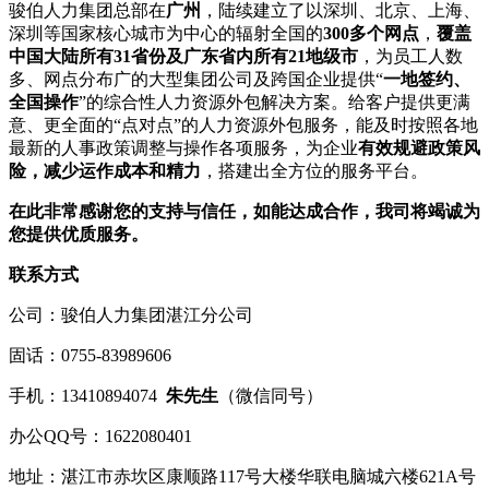
骏伯人力集团总部在
广州
，陆续建立了以深圳、北京、上海、
深圳等国家核心城市为中心的辐射全国的
300多个网点
，
覆盖
中国大陆所有31省份及广东省内所有21地级市
，为员工人数
多、网点分布广的大型集团公司及跨国企业提供“
一地签约、
全国操作
”的综合性人力资源外包解决方案。给客户提供更满
意、更全面的“点对点”的人力资源外包服务，能及时按照各地
最新的人事政策调整与操作各项服务，为企业
有效规避政策风
险，减少运作成本和精力
，搭建出全方位的服务平台。
在此非常感谢您的支持与信任，如能达成合作，我司将竭诚为
您提供优质服务。
联系方式
公司：骏伯人力集团湛江分公司
固话：0755-83989606
手机：13410894074
朱先生
（微信同号）
办公QQ号：1622080401
地址：湛江市赤坎区康顺路117号大楼华联电脑城六楼621A号