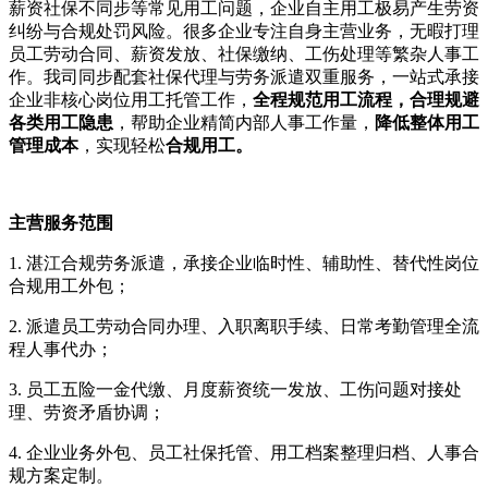
薪资社保不同步等常见用工问题，企业自主用工极易产生劳资
纠纷与合规处罚风险。很多企业专注自身主营业务，无暇打理
员工劳动合同、薪资发放、社保缴纳、工伤处理等繁杂人事工
作。我司同步配套社保代理与劳务派遣双重服务，一站式承接
企业非核心岗位用工托管工作，
全程规范用工流程，合理规避
各类用工隐患
，帮助企业精简内部人事工作量，
降低整体用工
管理成本
，实现轻松
合规用工。
主营服务范围
1. 湛江合规劳务派遣，承接企业临时性、辅助性、替代性岗位
合规用工外包；
2. 派遣员工劳动合同办理、入职离职手续、日常考勤管理全流
程人事代办；
3. 员工五险一金代缴、月度薪资统一发放、工伤问题对接处
理、劳资矛盾协调；
4. 企业业务外包、员工社保托管、用工档案整理归档、人事合
规方案定制。