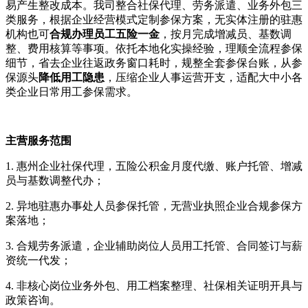
易产生整改成本。我司整合社保代理、劳务派遣、业务外包三
类服务，根据企业经营模式定制参保方案，无实体注册的驻惠
机构也可
合规办理员工五险一金
，按月完成增减员、基数调
整、费用核算等事项。依托本地化实操经验，理顺全流程参保
细节，省去企业往返政务窗口耗时，规整全套参保台账，从参
保源头
降低用工隐患
，压缩企业人事运营开支，适配大中小各
类企业日常用工参保需求。
主营服务范围
1. 惠州企业社保代理，五险公积金月度代缴、账户托管、增减
员与基数调整代办；
2. 异地驻惠办事处人员参保托管，无营业执照企业合规参保方
案落地；
3. 合规劳务派遣，企业辅助岗位人员用工托管、合同签订与薪
资统一代发；
4. 非核心岗位业务外包、用工档案整理、社保相关证明开具与
政策咨询。