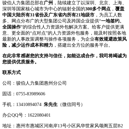
骏伯人力集团总部在
广州
，陆续建立了以深圳、北京、上海、
深圳等国家核心城市为中心的辐射全国的
300多个网点
，
覆盖
中国大陆所有31省份及广东省内所有21地级市
，为员工人数
多、网点分布广的大型集团公司及跨国企业提供“
一地签约、
全国操作
”的综合性人力资源外包解决方案。给客户提供更满
意、更全面的“点对点”的人力资源外包服务，能及时按照各地
最新的人事政策调整与操作各项服务，为企业
有效规避政策风
险，减少运作成本和精力
，搭建出全方位的服务平台。
在此非常感谢您的支持与信任，如能达成合作，我司将竭诚为
您提供优质服务。
联系方式
公司：骏伯人力集团惠州分公司
固话：0755-83989606
手机：13410894074
朱先生
（微信同号）
办公QQ号：1622080401
地址：惠州市惠城区河南岸13号小区风华世家风颂阁五层B2