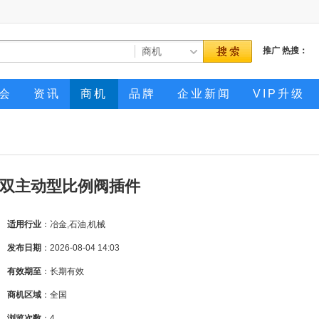
推广
热搜：
会
资讯
商机
品牌
企业新闻
VIP升级
双主动型比例阀插件
适用行业
：冶金,石油,机械
发布日期
：2026-08-04 14:03
有效期至
：长期有效
商机区域
：全国
浏览次数
：
4