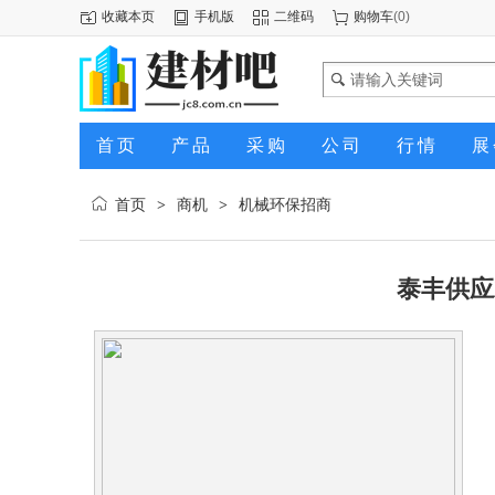
收藏本页
手机版
二维码
购物车
(
0
)
首页
产品
采购
公司
行情
展
首页
商机
机械环保招商
>
>
泰丰供应