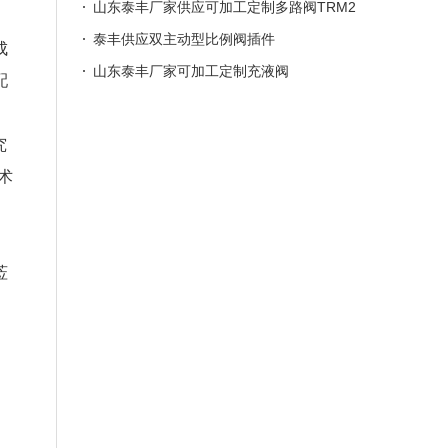
山东泰丰厂家供应可加工定制多路阀TRM2
0
泰丰供应双主动型比例阀插件
成
山东泰丰厂家可加工定制充液阀
配
究
术
莅