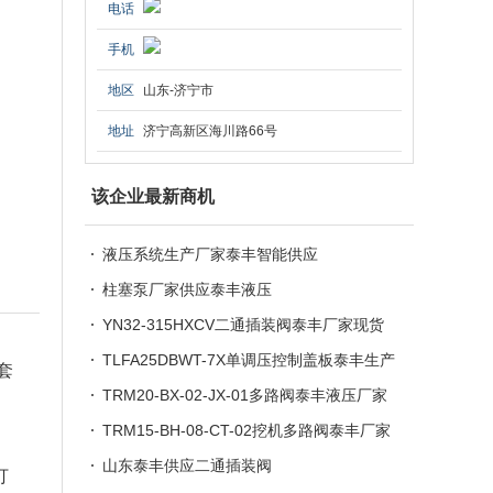
电话
手机
地区
山东-济宁市
地址
济宁高新区海川路66号
该企业最新商机
液压系统生产厂家泰丰智能供应
柱塞泵厂家供应泰丰液压
YN32-315HXCV二通插装阀泰丰厂家现货
供应
TLFA25DBWT-7X单调压控制盖板泰丰生产
套
厂家供应
TRM20-BX-02-JX-01多路阀泰丰液压厂家
加工定制
TRM15-BH-08-CT-02挖机多路阀泰丰厂家
现货供应
山东泰丰供应二通插装阀
打