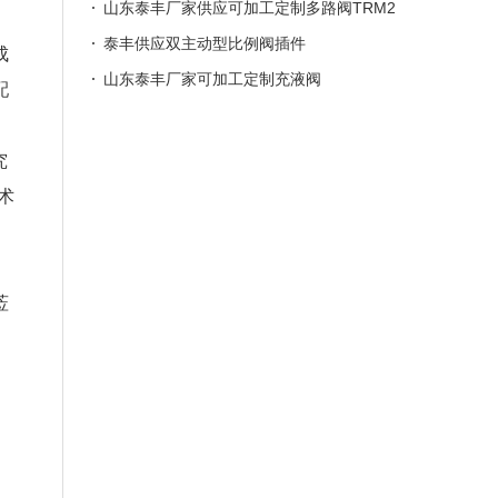
山东泰丰厂家供应可加工定制多路阀TRM2
0
泰丰供应双主动型比例阀插件
成
山东泰丰厂家可加工定制充液阀
配
究
术
莅