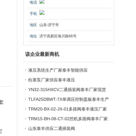
电话
手机
地区
山东-济宁市
地址
济宁高新区海川路66号
该企业最新商机
液压系统生产厂家泰丰智能供应
柱塞泵厂家供应泰丰液压
YN32-315HXCV二通插装阀泰丰厂家现货
供应
TLFA25DBWT-7X单调压控制盖板泰丰生产
套
厂家供应
TRM20-BX-02-JX-01多路阀泰丰液压厂家
加工定制
TRM15-BH-08-CT-02挖机多路阀泰丰厂家
现货供应
山东泰丰供应二通插装阀
打