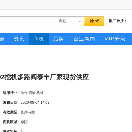
推广
热搜：
会
资讯
商机
品牌
企业新闻
VIP升级
-CT-02挖机多路阀泰丰厂家现货供应
适用行业
：冶金,石油,机械
发布日期
：2026-08-04 14:03
有效期至
：长期有效
商机区域
：全国
浏览次数
：
6