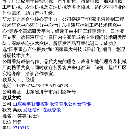
等，广泛应用于铸锻机械、汽车制造、冶金机械、船舶机械、
工程机械、农业机械及石油机械等多个领域，适配不同行业的
作业需求，助力产业升级。
研发实力是企业核心竞争力，公司搭建了“国家电液控制工程
技术研究中心济宁分中心”“山东省液压控制工程技术研究中
心”等多个高端研发平台，组建了由中国工程院院士、日本液
压专家、德籍液压博士及国内专家组成的专业顾问技术研发团
队，深耕核心技术突破。所研发产品可替代进口，成功入
选“国家重点产业振兴”和“国家重大科技成果转化”项目，彰显
过硬技术实力。
公司秉持诚信合作、品质为先的理念，诚邀各地代理商及机械
厂商携手共赢，同时欢迎各界客户来电咨询、问价，莅临厂区
实地考察，洽谈合作事宜。
联系人：丁经理
电话：13953734278 13953734278
公司地址：山东省济宁市海川路66号
联系方式
公司:
山东泰丰智能控制股份有限公司营销部
状态:
离线
发送信件
在线交谈
姓名:丁笑笑(女士)
职位:销售
电话:
2718316